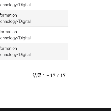
echnology/Digital
nformation
echnology/Digital
nformation
echnology/Digital
nformation
echnology/Digital
结果
1 – 17
/
17