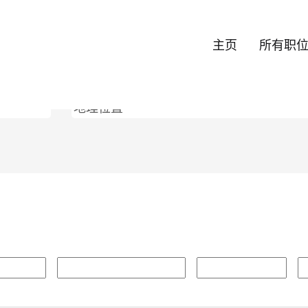
（当
前
主页
所有职
页
ogy/Digital".
面）