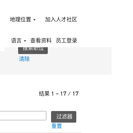
位
地理位置
加入人才社区
语言
查看资料
员工登录
清除
结果
1 – 17
/
17
重置