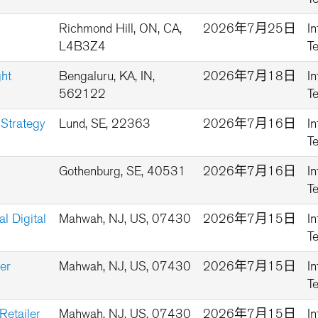
Richmond Hill, ON, CA,
2026年7月25日
I
L4B3Z4
T
ght
Bengaluru, KA, IN,
2026年7月18日
I
562122
T
 Strategy
Lund, SE, 22363
2026年7月16日
I
T
Gothenburg, SE, 40531
2026年7月16日
I
T
l Digital
Mahwah, NJ, US, 07430
2026年7月15日
I
T
er
Mahwah, NJ, US, 07430
2026年7月15日
I
T
Retailer
Mahwah, NJ, US, 07430
2026年7月15日
I