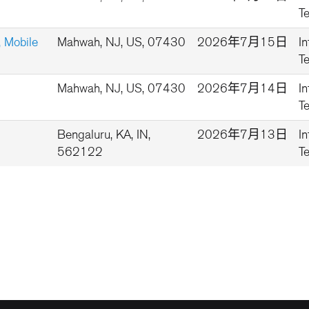
T
, Mobile
Mahwah, NJ, US, 07430
2026年7月15日
I
T
Mahwah, NJ, US, 07430
2026年7月14日
I
T
Bengaluru, KA, IN,
2026年7月13日
I
562122
T