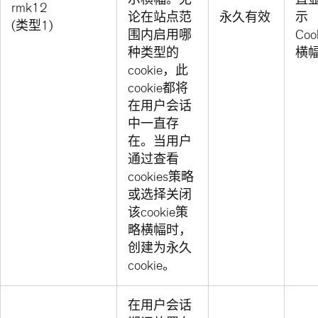
rmk12
论在站点范
永久有效
示
(类型1)
围内启用哪
Coo
种类型的
横
cookie，此
cookie都将
在用户会话
中一直存
在。当用户
通过查看
cookies策略
或选择关闭
该cookie策
略横幅时，
创建为永久
cookie。
在用户会话