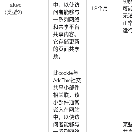
功
__atuvc
中，以使访
13个月
可
(类型2)
问者能够与
无
一系列网络
正
和共享平台
运
共享内容。
它存储更新
的页面共享
数。
此cookie与
AddThis社交
共享小部件
相关联，该
小部件通常
嵌入在网站
中，以使访
问者能够与
某