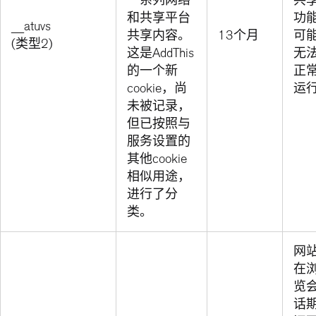
一系列网络
共
和共享平台
功
__atuvs
共享内容。
13个月
可
(类型2)
这是AddThis
无
的一个新
正
cookie，尚
运
未被记录，
但已按照与
服务设置的
其他cookie
相似用途，
进行了分
类。
网
在
览
话