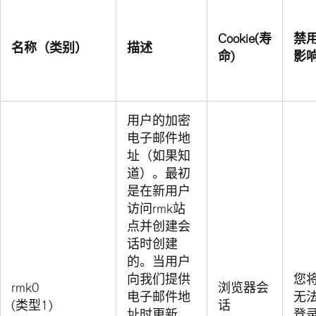
Cookie(寿
禁
名称（类别）
描述
命)
影
用户的加密
电子邮件地
址（如果知
道）。最初
是在新用户
访问rmk站
点并创建会
话时创建
的。当用户
向我们提供
您
rmk0
浏览器会
电子邮件地
无
(类型1)
话
址时更新。
登