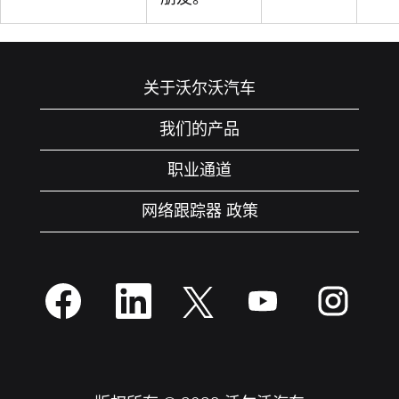
关于沃尔沃汽车
我们的产品
职业通道
网络跟踪器 政策
在
在
在
在
在
新
新
新
新
新
选
选
选
选
选
项
项
项
项
项
卡
卡
卡
卡
卡
中
中
中
中
中
打
打
打
打
打