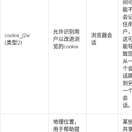
间
能
会
住
允许识别用
户
cookie_j2w
浏览器会
户以改进浏
这
(类型2)
话
览的cookie
能
致
从
个
话
到
一
会
话
地理位置，
某
用于帮助提
共