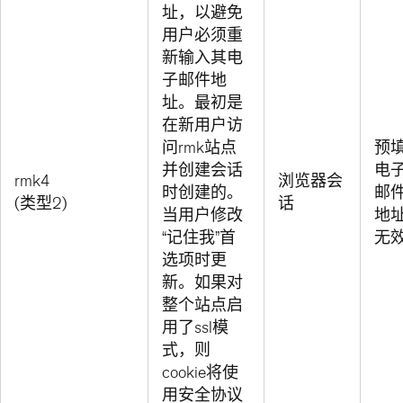
址，以避免
用户必须重
新输入其电
子邮件地
址。最初是
在新用户访
问rmk站点
预
并创建会话
电
rmk4
浏览器会
时创建的。
邮
(类型2)
话
当用户修改
地
“记住我”首
无
选项时更
新。如果对
整个站点启
用了ssl模
式，则
cookie将使
用安全协议