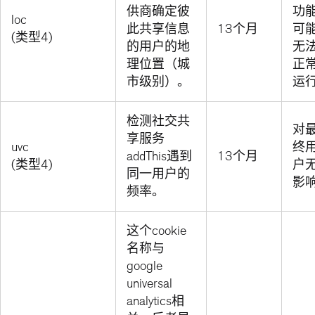
供商确定彼
功
loc
此共享信息
13个月
可
(类型4)
的用户的地
无
理位置（城
正
市级别）。
运
检测社交共
对
享服务
uvc
终
addThis遇到
13个月
(类型4)
户
同一用户的
影
频率。
这个cookie
名称与
google
universal
analytics相