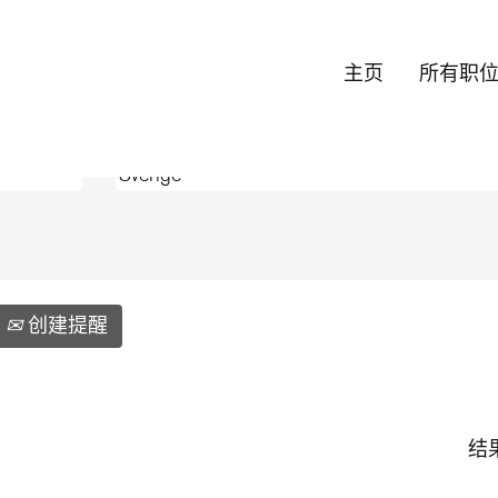
（当
poration
前
主页
所有职
页
面）
创建提醒
结