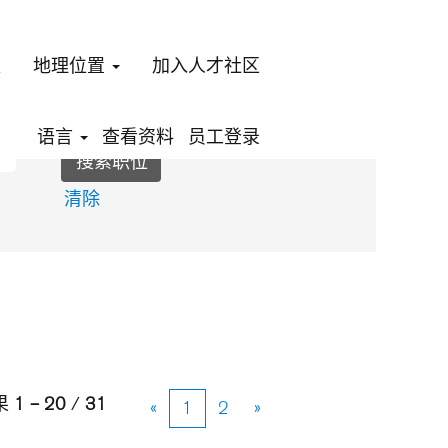
位
地理位置
加入人才社区
语言
查看资料
员工登录
清除
果
1 – 20
/
31
«
1
2
»