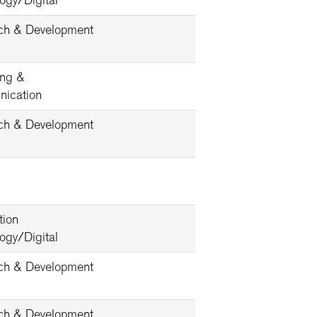
ogy/Digital
ch & Development
ing &
ication
ch & Development
tion
ogy/Digital
ch & Development
ch & Development