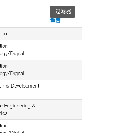
重置
ion
tion
ogy/Digital
tion
ogy/Digital
ch & Development
e Engineering &
nics
tion