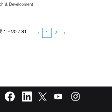
ch & Development
果
1 – 20
/
31
«
1
2
»
在
在
在
在
在
新
新
新
新
新
选
选
选
选
选
项
项
项
项
项
卡
卡
卡
卡