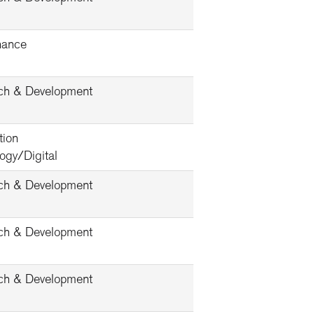
nance
ch & Development
tion
ogy/Digital
ch & Development
ch & Development
ch & Development