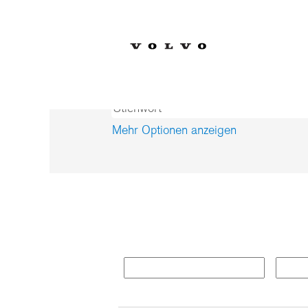
Startseite
|
bei Volvo Car Corporat
Suchergebnisse für
"Polen".
Mehr Optionen anzeigen