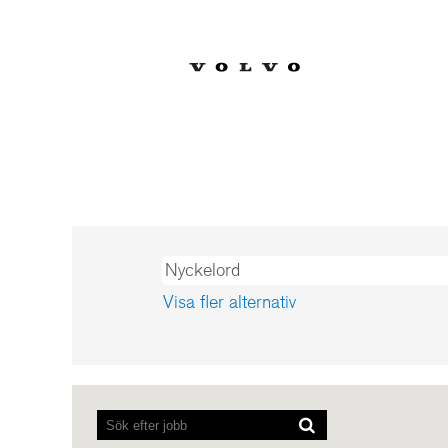
Hit
Redan anställd på V
Visa fler alternativ
Skärmläsare
kan
inte