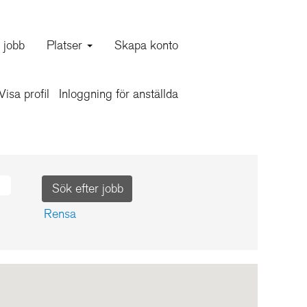
a jobb
Platser
Skapa konto
ars!
Visa profil
Inloggning för anställda
a ny jobb möjligheter!
Rensa