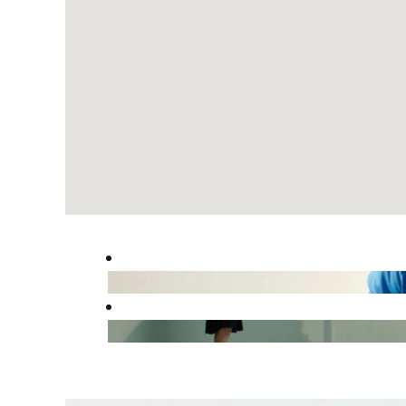
läsa
följande
sökbara
karta.