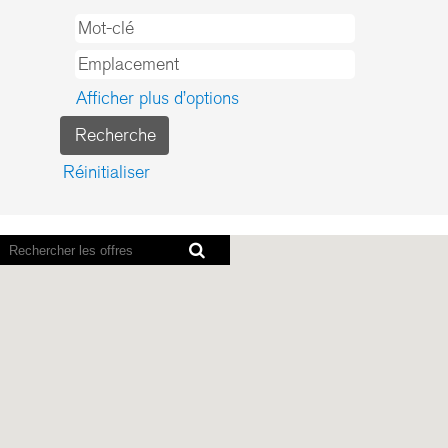
Afficher plus d’options
Réinitialiser
Les
lecteurs
d’écran
ne
peuvent
pas
lire
la
carte