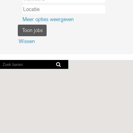
Meer opties weergeven
Wissen
Screenreaders
kunnen
de
volgende
doorzoekbare
kaart
niet
lezen.