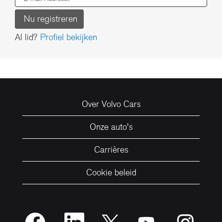
Al lid?
Profiel bekijken
Over Volvo Cars
Onze auto's
Carrières
Cookie beleid
O
O
O
O
O